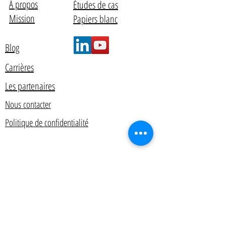
À propos
Études de cas
Mission
Papiers blanc
Blog
Carrières
Les partenaires
Nous contacter
Politique de confidentialité
© 2012 par AlyData. Tous les droits sont
réservés.
Nous
contacter