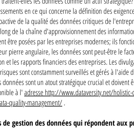
 traitent-elles les données comme un actif stratégique? 
issements en ce qui concerne la définition des exigenc
oactive de la qualité des données critiques de l'entrepri
u long de la chaîne d'approvisionnement des information
nt être posées par les entreprises modernes; ils fonct
ur pierre angulaire, les données sont peut-être le fact
on et les rapports financiers des entreprises. Les divu
risques sont constamment surveillés et gérés à l'aide 
es données sont un atout stratégique crucial et doivent ê
onible à l'
adresse http://www.dataversity.net/holistic
data-quality-management/
.
s de gestion des données qui répondent aux p