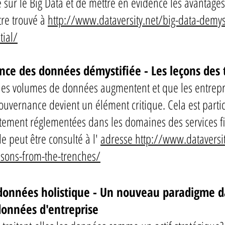
e sur le Big Data et de mettre en évidence les avantage
être trouvé à
http://www.dataversity.net/big-data-demys
tial/
nce des données démystifiée - Les leçons des
es volumes de données augmentent et que les entrepr
 gouvernance devient un élément critique. Cela est parti
rtement réglementées dans les domaines des services fi
cle peut être consulté à l'
adresse http://www.dataversi
ssons-from-the-trenches/
données holistique - Un nouveau paradigme da
données d'entreprise