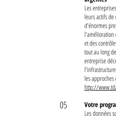
Les entreprises
leurs actifs de
d'énormes pres
l'amélioration 
et des contrôl
tout au long d
entreprise déc
l'infrastructur
les approches c
http://www.td
05
Votre progr
Les données so