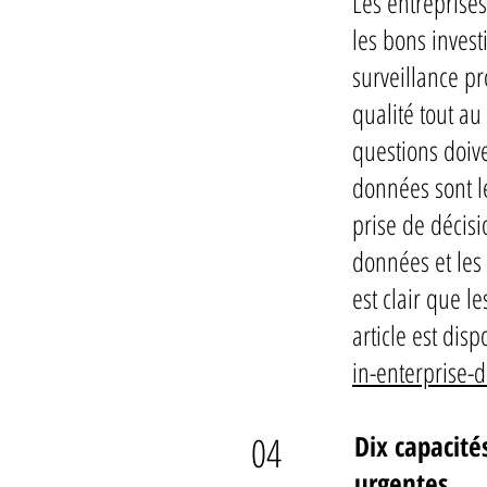
Les entreprises
les bons invest
surveillance pr
qualité tout a
questions doive
données sont le
prise de décisi
données et les 
est clair que l
article est disp
in-enterprise-
04
Dix
capacité
urgentes