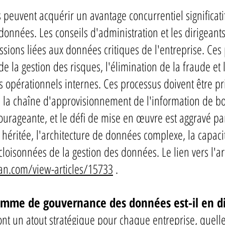
 peuvent acquérir un avantage concurrentiel significatif
 données. Les conseils d'administration et les dirigean
sions liées aux données critiques de l'entreprise. Ce
de la gestion des risques, l'élimination de la fraude e
es opérationnels internes. Ces processus doivent être p
e la chaîne d'approvisionnement de l'information de bou
ourageante, et le défi de mise en œuvre est aggravé par
e héritée, l'architecture de données complexe, la capac
loisonnées de la gestion des données. Le lien vers l'art
an.com/view-articles/15733
.
amme de gouvernance des données est-il en dif
nt un atout stratégique pour chaque entreprise, quelle 