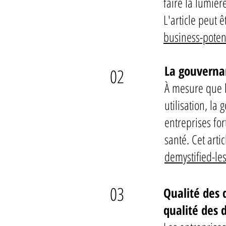
faire la lumièr
L'article peut 
business-poten
La gouverna
02
À mesure que l
utilisation, la
entreprises fo
santé. Cet arti
demystified-le
03
Qualité des 
qualité des 